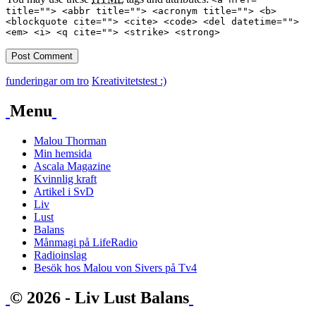
title=""> <abbr title=""> <acronym title=""> <b>
<blockquote cite=""> <cite> <code> <del datetime="">
<em> <i> <q cite=""> <strike> <strong>
funderingar om tro
Kreativitetstest :)
Menu
Malou Thorman
Min hemsida
Ascala Magazine
Kvinnlig kraft
Artikel i SvD
Liv
Lust
Balans
Månmagi på LifeRadio
Radioinslag
Besök hos Malou von Sivers på Tv4
© 2026 - Liv Lust Balans