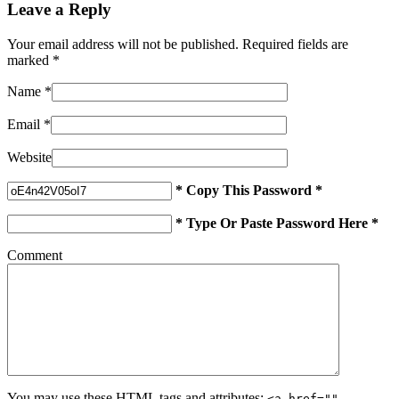
Leave a Reply
Your email address will not be published. Required fields are
marked
*
Name
*
Email
*
Website
* Copy This Password *
* Type Or Paste Password Here *
Comment
You may use these
HTML
tags and attributes:
<a href=""