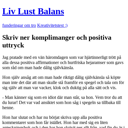
Liv Lust Balans
funderingar om tro
Kreativitetstest :)
Skriv ner komplimanger och positiva
uttryck
Jag pratade med en vän häromdagen som var hjärtinnerligt trött på
alla dessa positiva affirmationer och hurtfriska hejaramser som gavs
som råd om man hade dålig självkänsla.
Hon själv ansåg att om man hade riktigt dålig självkänsla så köpte
man inte det där att man skulle stå framför en spegel och tala om för
sig själv att man var vacker, klok och duktig på alla sätt och vis.
- Man känner sig som en idiot där man står, sa hon. Vem tror du att
du lurar! Det var vad ansiktet som hon såg i spegeln sa tillbaka till
henne.
Hon har slutat och har nu börjat skriva upp alla positiva
kommentarer som hon får istället. Hon har med sig en liten
anteckningsbok och i den har hon skrivit ner allt från, vad fin du är i