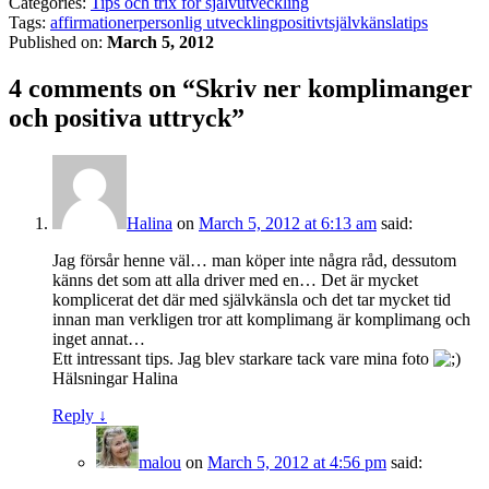
Categories:
Tips och trix för självutveckling
Tags:
affirmationer
personlig utveckling
positivt
självkänsla
tips
Published on:
March 5, 2012
4 comments on “
Skriv ner komplimanger
och positiva uttryck
”
Halina
on
March 5, 2012 at 6:13 am
said:
Jag försår henne väl… man köper inte några råd, dessutom
känns det som att alla driver med en… Det är mycket
komplicerat det där med självkänsla och det tar mycket tid
innan man verkligen tror att komplimang är komplimang och
inget annat…
Ett intressant tips. Jag blev starkare tack vare mina foto
Hälsningar Halina
Reply
↓
malou
on
March 5, 2012 at 4:56 pm
said: