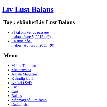
Liv Lust Balans
Tag : skönhetLiv Lust Balans
På tal om Venus-passage
malou - June 5, 2012 - (0)
En stilla nåd..
malou - August 8, 2011 - (0)
Menu
Malou Thorman
Min hemsida
Ascala Magazine
Kvinnlig kraft
Artikel i SvD
Liv
Lust
Balans
Månmagi på LifeRadio
Radioinslag