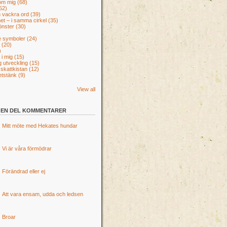
 om mig
(68)
52)
h vackra ord
(39)
het – i samma cirkel
(35)
önster
(30)
re symboler
(24)
r
(20)
)
 i mig
(15)
g utveckling
(15)
 skattkistan
(12)
tetstänk
(9)
View all
EN DEL KOMMENTARER
Mitt möte med Hekates hundar
Vi är våra förmödrar
Förändrad eller ej
Att vara ensam, udda och ledsen
Broar