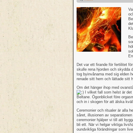
Va
oc
Be
de
Kl
Be
so
hö
so
En
Det var ett firande för fertilitet
skulle rena hjorden och skydda d
tog byinvånarna med sig elden h
renade sitt hem och lättade sitt 
Om det hänger ihop med ovanståe
I vilket fall som helst är de
Beltane. Ögonblicket före orgasm
och in i skogen för att älska kväll
Ceremonier och ritualer är alla he
såret, illusionen av separatione
ceremonier hjälper vi till att byg
bli ett. När vi helgar viktiga li
oundvikliga förändringar som live