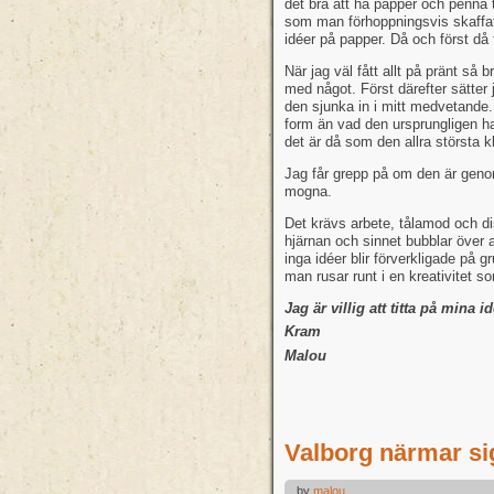
det bra att ha papper och penna ti
som man förhoppningsvis skaffat 
idéer på papper. Då och först då f
När jag väl fått allt på pränt så
med något. Först därefter sätter
den sjunka in i mitt medvetande
form än vad den ursprungligen ha
det är då som den allra största 
Jag får grepp på om den är genom
mogna.
Det krävs arbete, tålamod och disc
hjärnan och sinnet bubblar över a
inga idéer blir förverkligade på 
man rusar runt i en kreativitet so
Jag är villig att titta på mina i
Kram
Malou
Valborg närmar sig
by
malou