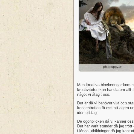
phatpuppyart
Men kreativa blockeringar kommer
kreativiteten kan handla om allt f
något vi åtagit oss.
Det är då vi behöver vila och stan
koncentration få oss att agera u
idén ett tag.
De ögonblicken då vi känner oss b
Det har varit stunder då jag trö
i långa utbildningar då jag känt a