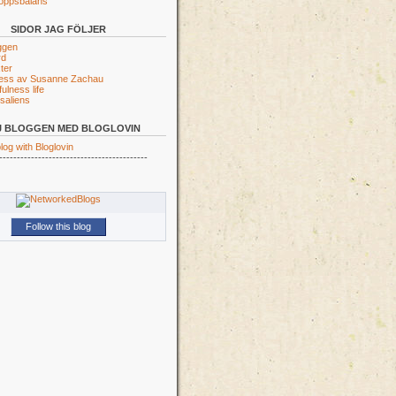
roppsbalans
SIDOR JAG FÖLJER
ggen
rd
ter
ness av Susanne Zachau
ulness life
saliens
J BLOGGEN MED BLOGLOVIN
log with Bloglovin
------------------------------------------
Follow this blog