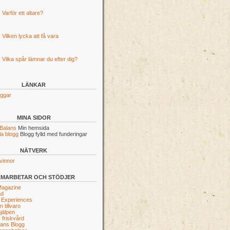
Varför ett altare?
Vilken lycka att få vara
Vilka spår lämnar du efter dig?
LÄNKAR
oggar
MINA SIDOR
 Balans
Min hemsida
a blogg
Blogg fylld med funderingar
NÄTVERK
vinnor
AMARBETAR OCH STÖDJER
Magazine
ad
 Experiences
 tillvaro
jälpen
 friskvård
vans Blogg