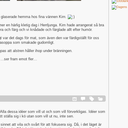
bli glaserade hemma hos fina vännen Kim.
er en härlig kletig dag i Herrljunga. Kim hade arrangerat så bra
a och färg och vi knådade och färglade allt efter humör.
gt var det dags för mat, som även den var färdigställt för oss
umpasoppa som smakade gudomligt.
pas att alstren håller ihop under bränningen.
….ser fram emot fler…
Alla dessa idéer som vill ut och som vill förverkligas. Idéer som
att ställa sig i kö utan som vill ut nu, inte sen.
sinnet att vila och svårt för att fokusera sig. Då, i det läget är