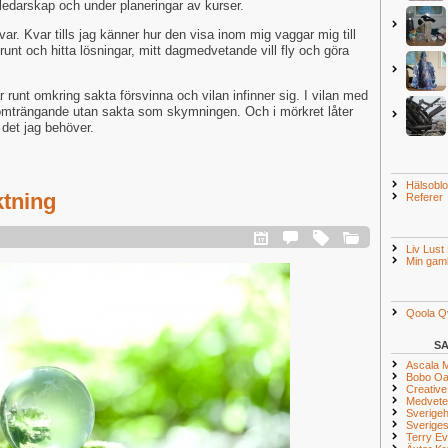
t ledarskap och under planeringar av kurser.
kvar. Kvar tills jag känner hur den visa inom mig vaggar mig till
runt och hitta lösningar, mitt dagmedvetande vill fly och göra
 runt omkring sakta försvinna och vilan infinner sig. I vilan med
omträngande utan sakta som skymningen. Och i mörkret låter
det jag behöver.
Hälsobl
ktning
Referer
Liv Lust
Min gaml
Qoola Q
S
Ascala 
Bobo O
Creative
Medveten
Sverigeh
Sveriges
Terry E