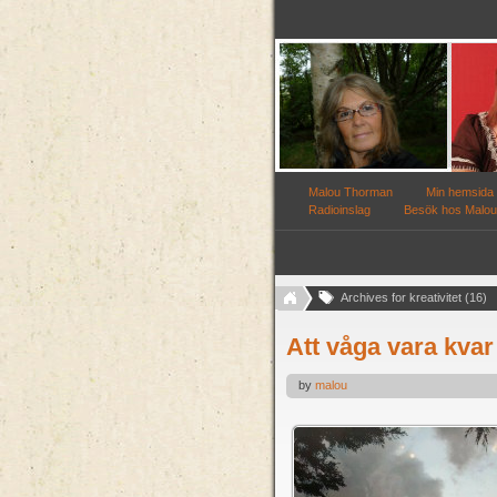
Malou Thorman
Min hemsida
Radioinslag
Besök hos Malou
Archives for kreativitet (16)
Att våga vara kvar
by
malou