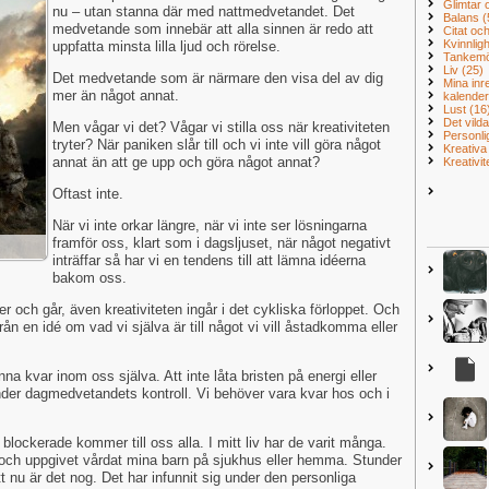
Glimtar
nu – utan stanna där med nattmedvetandet. Det
Balans
(
medvetande som innebär att alla sinnen är redo att
Citat oc
Kvinnlig
uppfatta minsta lilla ljud och rörelse.
Tankem
Liv
(25)
Det medvetande som är närmare den visa del av dig
Mina in
mer än något annat.
kalende
Lust
(16
Det vilda
Men vågar vi det? Vågar vi stilla oss när kreativiteten
Personli
tryter? När paniken slår till och vi inte vill göra något
Kreativa
annat än att ge upp och göra något annat?
Kreativi
Oftast inte.
När vi inte orkar längre, när vi inte ser lösningarna
framför oss, klart som i dagsljuset, när något negativt
inträffar så har vi en tendens till att lämna idéerna
bakom oss.
 och går, även kreativiteten ingår i det cykliska förloppet. Och
rån en idé om vad vi själva är till något vi vill åstadkomma eller
na kvar inom oss själva. Att inte låta bristen på energi eller
nder dagmedvetandets kontroll. Vi behöver vara kvar hos och i
lockerade kommer till oss alla. I mitt liv har de varit många.
tt och uppgivet vårdat mina barn på sjukhus eller hemma. Stunder
tt nu är det nog. Det har infunnit sig under den personliga