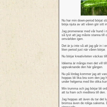
Nu har min down-period börjat s
börja njuta av att våren gör sitt i
Jag promenerar med vår hund i n
så tyst att jag måste stanna till
omvärlden igen.
Det är ju inte så att jag går in i
liten period just när våren börjar.
Nu börjar kreativiteten väckas til
Idéerna är många men det vill till 
uppvaknande den här gången.
Nu på lördag kommer jag att vara 
hoppas bli lika bra som den jag h
under helgerna med lite olika kur
Min trumma och jag börjar bli or
att ta fram och meditera till den.
Jag hoppas att även du tar det lu
bromsa även de roliga sakerna. De
stressade.