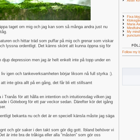
Äxter K
Fixa blo
Klokegå
Maria Äx
läppa taget om mig och jag kan som så många andra just nu
Mindful
ntåg.
My mindf
punctum
aturen och hittar träd som puffar på mig och grenar som viskar
 och lyssna ordentligt. Det känns skönt att kunna öppna sig för
FÖL
Follow my b
--------------
 en djup depression men jag är helt enkelt inte på topp under en
l liv igen och tankeverksamheten börjar liksom nå full styrka :).
att inte göra allt på en gång, det får bli ett stillsamt
i Tranås för att hålla en intention och intuitionsdag vilken jag
ade i Göteborg för ett par veckor sedan. Därefter kör det igång
ser.
dentligt bekanta nu och det är en speciell känsla måste jag säga
gnt och gör saker i den takt som gör dig gott. Ibland behöver vi
t är inte bra de tråkiga eller alla “måsten” som gör oss