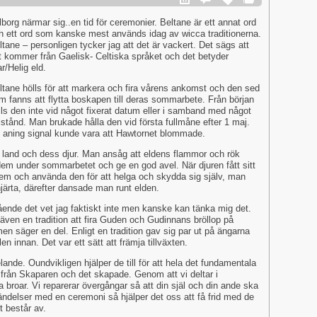
lborg närmar sig..en tid för ceremonier. Beltane är ett annat ord
h ett ord som kanske mest används idag av wicca traditionerna.
ltane – personligen tycker jag att det är vackert. Det sägs att
t kommer från Gaelisk- Celtiska språket och det betyder
ar/Helig eld.
ltane hölls för att markera och fira vårens ankomst och den sed
m fanns att flytta boskapen till deras sommarbete. Från början
lls den inte vid något fixerat datum eller i samband med något
lstånd. Man brukade hålla den vid första fullmåne efter 1 maj.
 aning signal kunde vara att Hawtornet blommade.
 för land och dess djur. Man ansåg att eldens flammor och rök
em under sommarbetet och ge en god avel. När djuren fått sitt
em och använda den för att helga och skydda sig själv, man
hjärta, därefter dansade man runt elden.
nde det vet jag faktiskt inte men kanske kan tänka mig det.
t även en tradition att fira Guden och Gudinnans bröllop på
en säger en del. Enligt en tradition gav sig par ut på ängarna
en innan. Det var ett sätt att främja tillväxten.
lande. Oundvikligen hjälper de till för att hela det fundamentala
n från Skaparen och det skapade. Genom att vi deltar i
ga broar. Vi reparerar övergångar så att din själ och din ande ska
vshändelser med en ceremoni så hjälper det oss att få frid med de
t består av.