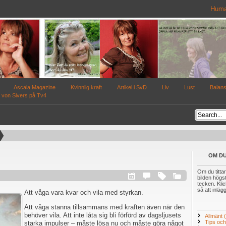
Huma
Ascala Magazine
Kvinnlig kraft
Artikel i SvD
Liv
Lust
Balan
 von Sivers på Tv4
OM DU
Om du tittar
bilden högst
tecken. Kli
så att inläg
Att våga vara kvar och vila med styrkan.
Att våga stanna tillsammans med kraften även när den
behöver vila. Att inte låta sig bli förförd av dagsljusets
Allmänt
Tips och 
starka impulser – måste lösa nu och måste göra något