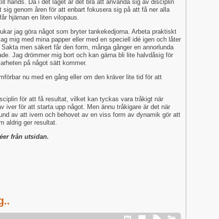
ll hands. Då i det läget är det bra att använda sig av disciplin
sig genom åren för att enbart fokusera sig på att få ner alla
år hjärnan en liten vilopaus.
 brukar jag göra något som bryter tankekedjorna. Arbeta praktiskt
 jag mig med mina papper eller med en speciell idé igen och låter
. Sakta men säkert får den form, många gånger en annorlunda
de. Jag drömmer mig bort och kan gärna bli lite halvdåsig för
klarheten på något sätt kommer.
förbar nu med en gång eller om den kräver lite tid för att
iplin för att få resultat, vilket kan tyckas vara tråkigt när
v iver för att starta upp något. Men ännu tråkigare är det när
grund av att ivern och behovet av en viss form av dynamik gör att
m aldrig ger resultat.
déer från utsidan.
..