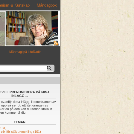
nism & Kunskap
Måndagbok
s
Månmagi på LifeRadio
 VILL PRENUMERERA PÅ MINA
INLÄGG…
 ovanför detta inlägg, i bottenkanten av
 upp så ser du ett litet orange rss
ckar du på den kan du sedan ställa in
gen kommer till dig.
TEMAN
(131)
trix för självutveckling
(101)