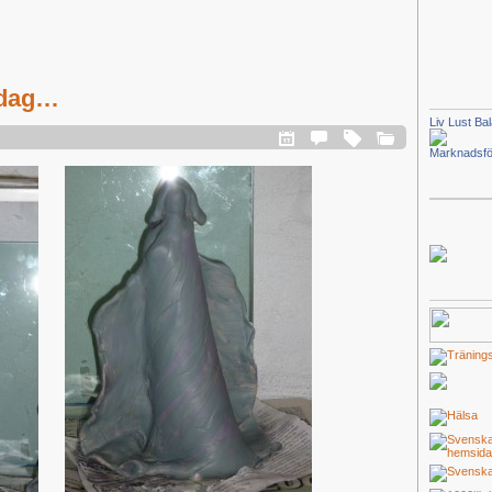
 dag…
Liv Lust Ba
Marknadsfö