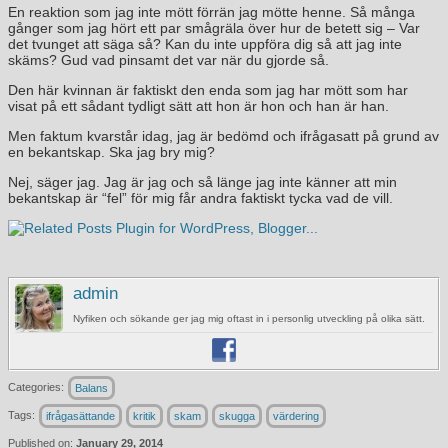
En reaktion som jag inte mött förrän jag mötte henne. Så många
gånger som jag hört ett par smågräla över hur de betett sig – Var
det tvunget att säga så? Kan du inte uppföra dig så att jag inte
skäms? Gud vad pinsamt det var när du gjorde så.
Den här kvinnan är faktiskt den enda som jag har mött som har
visat på ett sådant tydligt sätt att hon är hon och han är han.
Men faktum kvarstår idag, jag är bedömd och ifrågasatt på grund av
en bekantskap. Ska jag bry mig?
Nej, säger jag. Jag är jag och så länge jag inte känner att min
bekantskap är “fel” för mig får andra faktiskt tycka vad de vill.
admin
Nyfiken och sökande ger jag mig oftast in i personlig utveckling på olika sätt.
Categories:
Balans
Tags:
ifrågasättande
kritik
skam
skugga
värdering
Published on:
January 29, 2014