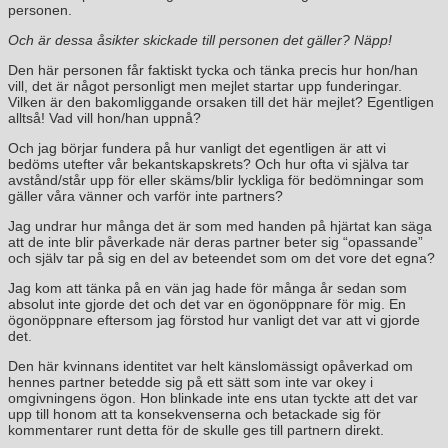
personen.
Och är dessa åsikter skickade till personen det gäller? Näpp!
Den här personen får faktiskt tycka och tänka precis hur hon/han
vill, det är något personligt men mejlet startar upp funderingar.
Vilken är den bakomliggande orsaken till det här mejlet? Egentligen
alltså! Vad vill hon/han uppnå?
Och jag börjar fundera på hur vanligt det egentligen är att vi
bedöms utefter vår bekantskapskrets? Och hur ofta vi själva tar
avstånd/står upp för eller skäms/blir lyckliga för bedömningar som
gäller våra vänner och varför inte partners?
Jag undrar hur många det är som med handen på hjärtat kan säga
att de inte blir påverkade när deras partner beter sig “opassande”
och själv tar på sig en del av beteendet som om det vore det egna?
Jag kom att tänka på en vän jag hade för många år sedan som
absolut inte gjorde det och det var en ögonöppnare för mig. En
ögonöppnare eftersom jag förstod hur vanligt det var att vi gjorde
det.
Den här kvinnans identitet var helt känslomässigt opåverkad om
hennes partner betedde sig på ett sätt som inte var okey i
omgivningens ögon. Hon blinkade inte ens utan tyckte att det var
upp till honom att ta konsekvenserna och betackade sig för
kommentarer runt detta för de skulle ges till partnern direkt.