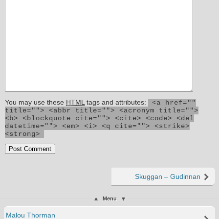
You may use these
HTML
tags and attributes:
<a href=""
title=""> <abbr title=""> <acronym title="">
<b> <blockquote cite=""> <cite> <code> <del
datetime=""> <em> <i> <q cite=""> <strike>
<strong>
Skuggan – Gudinnan
Menu
Malou Thorman