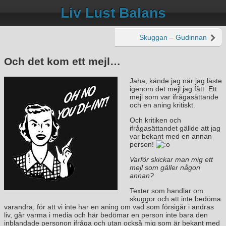
Liv Lust Balans
Skuggan – Gudinnan
Och det kom ett mejl…
Jaha, kände jag när jag läste
igenom det mejl jag fått. Ett
mejl som var ifrågasättande
och en aning kritiskt.
Och kritiken och
ifrågasättandet gällde att jag
var bekant med en annan
person!
Varför skickar man mig ett
mejl som gäller någon
annan?
Texter som handlar om
skuggor och att inte bedöma
varandra, för att vi inte har en aning om vad som försigår i andras
liv, går varma i media och här bedömar en person inte bara den
inblandade personon ifråga och utan också mig som är bekant med