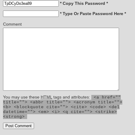
* Copy This Password *
* Type Or Paste Password Here *
Comment
You may use these
HTML
tags and attributes:
<a href=""
title=""> <abbr title=""> <acronym title="">
<b> <blockquote cite=""> <cite> <code> <del
datetime=""> <em> <i> <q cite=""> <strike>
<strong>