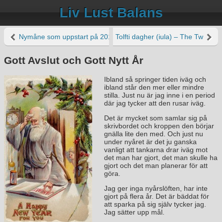
Liv Lust Balans
Nymåne som uppstart på 2014
Tolfti dagher (iula) – The Twelve
Gott Avslut och Gott Nytt År
Ibland så springer tiden iväg och
ibland står den mer eller mindre
stilla. Just nu är jag inne i en period
där jag tycker att den rusar iväg.
Det är mycket som samlar sig på
skrivbordet och kroppen den börjar
gnälla lite den med. Och just nu
under nyåret är det ju ganska
vanligt att tankarna drar iväg mot
det man har gjort, det man skulle ha
gjort och det man planerar för att
göra.
Jag ger inga nyårslöften, har inte
gjort på flera år. Det är bäddat för
att sparka på sig själv tycker jag.
Jag sätter upp mål.