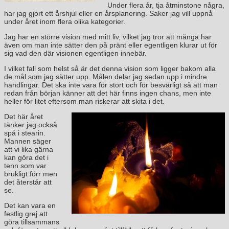
Under flera år, tja åtminstone några,
har jag gjort ett årshjul eller en årsplanering. Saker jag vill uppnå
under året inom flera olika kategorier.
Jag har en större vision med mitt liv, vilket jag tror att många har
även om man inte sätter den på pränt eller egentligen klurar ut för
sig vad den där visionen egentligen innebär.
I vilket fall som helst så är det denna vision som ligger bakom alla
de mål som jag sätter upp. Målen delar jag sedan upp i mindre
handlingar. Det ska inte vara för stort och för besvärligt så att man
redan från början känner att det här finns ingen chans, men inte
heller för litet eftersom man riskerar att skita i det.
Det här året
tänker jag också
spå i stearin.
Mannen säger
att vi lika gärna
kan göra det i
tenn som var
brukligt förr men
det återstår att
se.
Det kan vara en
festlig grej att
göra tillsammans