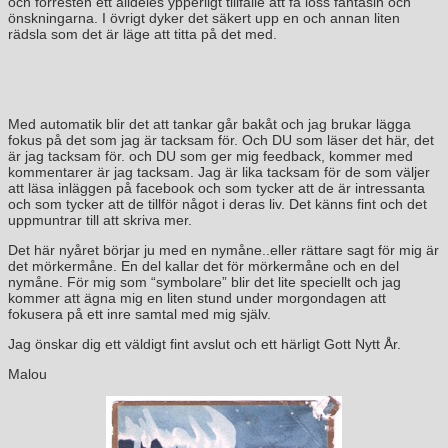
och förresten ett alldeles ypperligt tillfälle att få loss fantasin och
önskningarna. I övrigt dyker det säkert upp en och annan liten
rädsla som det är läge att titta på det med.
Med automatik blir det att tankar går bakåt och jag brukar lägga
fokus på det som jag är tacksam för. Och DU som läser det här, det
är jag tacksam för. och DU som ger mig feedback, kommer med
kommentarer är jag tacksam. Jag är lika tacksam för de som väljer
att läsa inläggen på facebook och som tycker att de är intressanta
och som tycker att de tillför något i deras liv. Det känns fint och det
uppmuntrar till att skriva mer.
Det här nyåret börjar ju med en nymåne..eller rättare sagt för mig är
det mörkermåne. En del kallar det för mörkermåne och en del
nymåne. För mig som “symbolare” blir det lite speciellt och jag
kommer att ägna mig en liten stund under morgondagen att
fokusera på ett inre samtal med mig själv.
Jag önskar dig ett väldigt fint avslut och ett härligt Gott Nytt År.
Malou