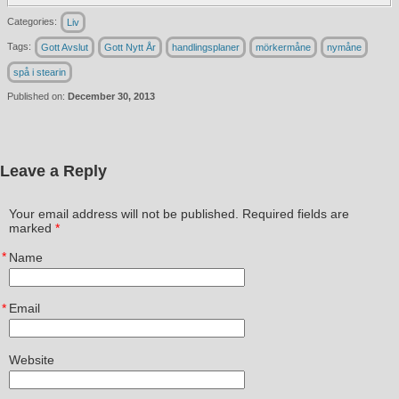
Categories:
Liv
Tags:
Gott Avslut
Gott Nytt År
handlingsplaner
mörkermåne
nymåne
spå i stearin
Published on:
December 30, 2013
Leave a Reply
Your email address will not be published. Required fields are
marked
*
*
Name
*
Email
Website