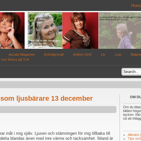
Huma
Ascala Magazine
Kvinnlig kraft
Artikel i SvD
Liv
Lust
Balan
 von Sivers på Tv4
 som ljusbärare 13 december
OM DU
Om du tittar
bilden högst
tecken. Kli
så att inläg
r inåt i mig själv. Ljusen och stämningen för mig tillbaka till
Allmänt
detta blandas även med inre värme och tacksamhet. Ibland är
Tips och 