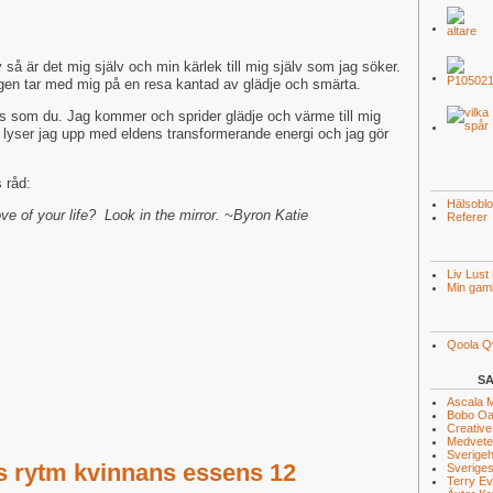
v så är det mig själv och min kärlek till mig själv som jag söker.
gen tar med mig på en resa kantad av glädje och smärta.
is som du. Jag kommer och sprider glädje och värme till mig
 lyser jag upp med eldens transformerande energi och jag gör
s råd:
Hälsobl
ve of your life? Look in the mirror. ~Byron Katie
Referer
Liv Lust
Min gaml
Qoola Q
S
Ascala 
Bobo O
Creative
Medveten
Sverigeh
s rytm kvinnans essens 12
Sveriges
Terry E