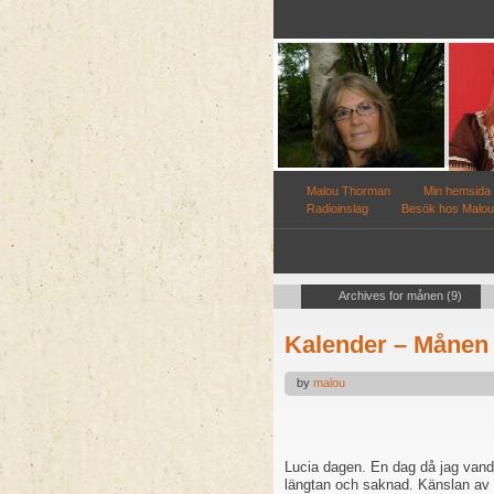
Malou Thorman
Min hemsida
Radioinslag
Besök hos Malou
Archives for månen (9)
Kalender – Månen
by
malou
Lucia dagen. En dag då jag vandra
längtan och saknad. Känslan av 