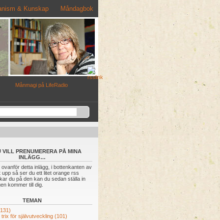
nism & Kunskap
Måndagbok
s
Månmagi på LifeRadio
 VILL PRENUMERERA PÅ MINA
INLÄGG…
 ovanför detta inlägg, i bottenkanten av
 upp så ser du ett litet orange rss
ckar du på den kan du sedan ställa in
gen kommer till dig.
TEMAN
(131)
trix för självutveckling
(101)