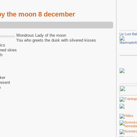
 by the moon 8 december
Liv Lust Ba
Wondrous Lady of the moon
You who greets the dusk with silvered kisses
Marknadsfö
ics
ened skies
th
ker
resent
n