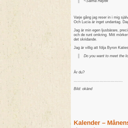
~Salma Hayek
Varje gång jag reser in i mig själ
Och Lucia är inget undantag. Da
Jag är min egen ljusbärare, prec
och de runt omkring. Mitt mörker
det skridande.
Jag är villig att följa Byron Katie
Do you want to meet the lo
Är du?
………………………………….
Bild: okänd
Kalender – Månen