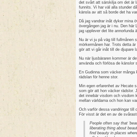
det svårt att särskilja om det är l
funnits. Vi har väl alla stunder d
känsla av att så borde det ha var
Då jag vandrar inåt dyker mina öv
övergången jag är i nu. Den här
jag upplever det lite annorlund
Nu är vi ju på väg till fullmånen
mörkermånen har. Trots detta är d
gör att vi går inåt till de djupare
Nu när ljusbäraren kommer är det
använda och förlösa de känslor 
En Gudinna som väcker många kä
rädslan för henne stor.
Min egen erfarenhet av Hecate sä
som gör att hon väcker rädslor. 
det innebär visdom och visdom k
mellan världarna och hon kan vara 
Och varför dessa vandringar till d
För visst är det en av de svåras
People often say that ‘beau
liberating thing about beau
find beauty in places where