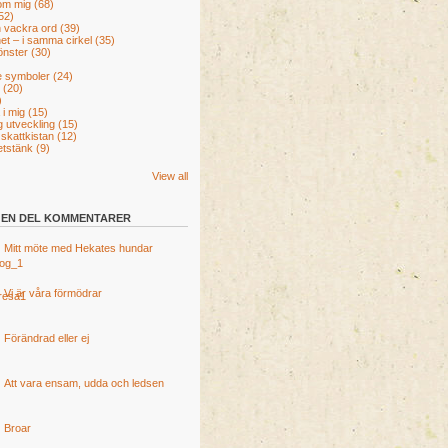
 om mig
(68)
52)
h vackra ord
(39)
het – i samma cirkel
(35)
önster
(30)
re symboler
(24)
r
(20)
)
 i mig
(15)
g utveckling
(15)
 skattkistan
(12)
tetstänk
(9)
View all
EN DEL KOMMENTARER
Mitt möte med Hekates hundar
Vi är våra förmödrar
Förändrad eller ej
Att vara ensam, udda och ledsen
Broar