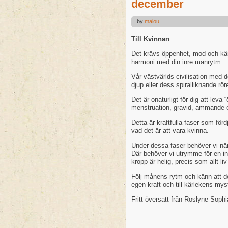
december
by
malou
Till Kvinnan
Det krävs öppenhet, mod och kän
harmoni med din inre månrytm.
Vår västvärlds civilisation med de
djup eller dess spiralliknande rör
Det är onaturligt för dig att leva 
menstruation, gravid, ammande e
Detta är kraftfulla faser som fö
vad det är att vara kvinna.
Under dessa faser behöver vi när
Där behöver vi utrymme för en inr
kropp är helig, precis som allt liv 
Följ månens rytm och känn att den
egen kraft och till kärlekens mys
Fritt översatt från Roslyne Sophia