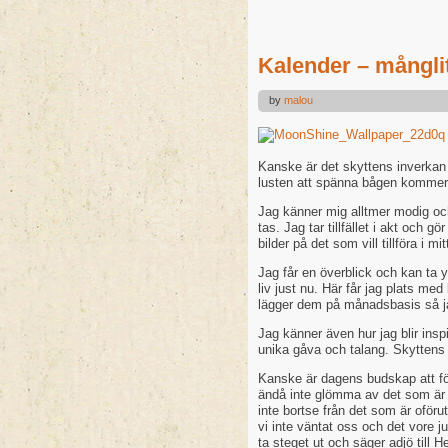
Kalender – mångli
by
malou
Kanske är det skyttens inverkan s
lusten att spänna bågen kommer 
Jag känner mig alltmer modig o
tas. Jag tar tillfället i akt och g
bilder på det som vill tillföra i mitt
Jag får en överblick och kan ta yt
liv just nu. Här får jag plats me
lägger dem på månadsbasis så j
Jag känner även hur jag blir insp
unika gåva och talang. Skyttens 
Kanske är dagens budskap att för
ändå inte glömma av det som är 
inte bortse från det som är ofö
vi inte väntat oss och det vore j
ta steget ut och säger adjö till