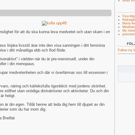
Äxter K
Fixa blo
Klokegå
Maria Äx
Mindful
My mindf
slighet för att du ska kunna leva medvetet och utan skam i en
punctum
FÖL
ss linjära livsstil ärar inte den visa sanningen i ditt feminina
else i ditt månatliga ebb och flod flöde.
Follow my b
--------------
“överaktivt” i världen när du är pre-menstruell, under din
ller i din menopaus.
rdjupar medvetenheten och där vi överlämnar oss till essensen i
varo, näring och kärleksfulla ögonblick med jordens skönhet.
e stillhet utan onödiga distraktioner och aktiviteter. Du och din
är heligt.
 är din egen. Tillåt henne att leda dig hem till djupet av din
terier som du har inom dig.
 Breillat