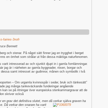
Bennett
 berg och stenar. På något sätt finner jag en trygghet i berget
 finns en ömhet som strålar ut från dessa mäktiga naturfenomen.
varit intresserad av och sjunkit djupt in i gamla fornlämningar.
när jag är i närheten av gamla byggnader, rösen, borgar och
da dessa samt intresset av gudinnor, månen och symbolik i två
nnoporten – Om urgamla kvinnospår i seder, bruk och tänkesätt”
ittade jag många tankeväckande funderingar angående
n kan se på ritningar över europeiska stenkammargravar att de
on skriver också
r en grav det definitiva slutet, men då verkar själva
graven ha
se. Då verkar den snarare ha varit