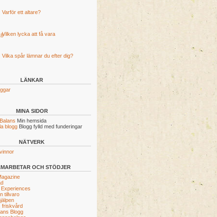
Varför ett altare?
Vilken lycka att få vara
Vilka spår lämnar du efter dig?
LÄNKAR
oggar
MINA SIDOR
 Balans
Min hemsida
a blogg
Blogg fylld med funderingar
NÄTVERK
vinnor
AMARBETAR OCH STÖDJER
Magazine
ad
 Experiences
 tillvaro
jälpen
 friskvård
vans Blogg