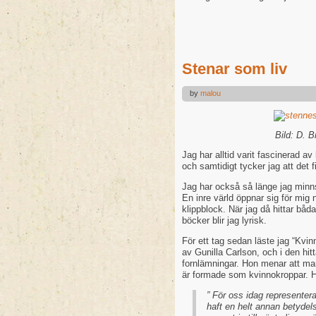
Stenar som liv
by
malou
Bild: D. Bruce 
Jag har alltid varit fascinerad av
och samtidigt tycker jag att det
Jag har också så länge jag minns 
En inre värld öppnar sig för mig 
klippblock. När jag då hittar bå
böcker blir jag lyrisk.
För ett tag sedan läste jag “Kvi
av Gunilla Carlson, och i den h
fornlämningar. Hon menar att ma
är formade som kvinnokroppar. H
” För oss idag representera
haft en helt annan betydel