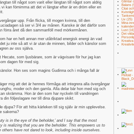
Glimtar
ängtan till något som varit eller längtan till något som aldrig
Balans
(
å vi kan förnimma att det vi längtar efter är en dröm eller en
Citat oc
it.
Kvinnlig
Tankem
Liv
(25)
ergångar upp. Från flicka, till mogen kvinna, till den
Mina in
 Luciadagen så ser vi 3/4 av månen. Kanske är det därför som
kalende
a än förra året då den sammanföll med mörkermånen.
Lust
(16
Det vilda
Personli
 som har en helt annan mer utåtriktad energisk energi än vad
Kreativa
et ju inte så att vi är utan de minnen, bilder och känslor som
Kreativi
 lagren av oss själva.
 Hecate, som ljusbärare, som är vägvisare för hur jag kan
som dagen för med sig.
nslor. Hon ses som magins Gudinna och i många fall är
ger mig att det är hennes förmåga att integrera alla övergångar
Jungfru, moder och den gamla. Alla delar bär hon med sig och
an skrämma. Hon är den som har nyckeln till vandringen
din följeslagare ner till dina djupare skikt.
e djupa? För att hitta kärleken till sig själv är min upplevelse.
te sakerna?
ty is in the eye of the beholder,’ and I say that the most
ty is realizing that you are the beholder. This empowers us to
 others have not dared to look, including inside ourselves.