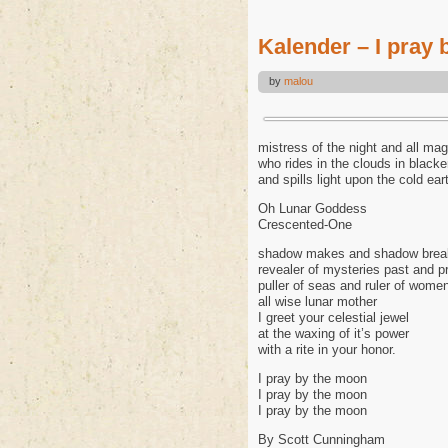
Kalender – I pray
by
malou
Bild: Josephine Wall
mistress of the night and all mag
who rides in the clouds in black
and spills light upon the cold ear
Oh Lunar Goddess
Crescented-One
shadow makes and shadow brea
revealer of mysteries past and p
puller of seas and ruler of wome
all wise lunar mother
I greet your celestial jewel
at the waxing of it’s power
with a rite in your honor.
I pray by the moon
I pray by the moon
I pray by the moon
By Scott Cunningham