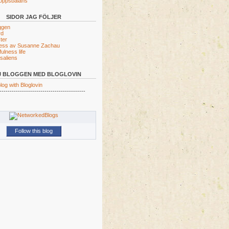
roppsbalans
SIDOR JAG FÖLJER
ggen
rd
ter
ness av Susanne Zachau
ulness life
saliens
J BLOGGEN MED BLOGLOVIN
log with Bloglovin
------------------------------------------
Follow this blog