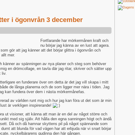
tter i ögonvrån 3 december
Fortfarande har mörkermånen kraft och
nu börjar jag känna av en lust att agera.
om gör att jag känner att det börjar glittra i ögonvrån och
allt mer.
ch känner av spänningen av nya planer och steg som behöver
ör mig en drömcollage, en tavla där jag ritar, skriver och sätter upp
 liv.
terligare en funderare över om detta är det jag vill skapa i mitt
d både de långa planerna och de som ligger mer nära i tiden. Jag
ag kan fundera över dem i nästa mörkermånefas.
irerad av världen runt mig och hur jag kan föra ut det som är min
lust är verkligen inspirerande!
a ut visioner, att känna att man är en del av något större och
unikt med sig själv. Att hålla den egna sanningen högt och ändå
rutsett. Då och då hamnar skyttens pil på något spännande som
u dumt att blunda för vad vägen har att erbjuda när vi snart börjar
 Hecate, nyckelbärarens gudinna den här gången.