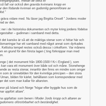
n övergångsplats, mellan de olika liv
så fall var också den gravida kvinnans kropp en
ar den födande kvinnan en gudomlig genomförare av
död.”
 gräva vidare med. Nu läser jag Birgitta Onsell ” Jordens moder
erad av den.
t ner i de historiska dokumenten och myter kring jordens födelse
ogestalter – gudinnan i samband med detta.
t det kanske är så att de mäktiga stenar som vi hittar här och
s domarringar har ett samband med något annat som dyrkades
. Keltiska tempel restes också dessa i cirkelform. Var månens
 en grund för den första lagen ( ting förknippar man med
en.
enge ( det monument från 1800-1500 f Kr i England ), som
en kan vara ett monument över både sol och måne. Stonehenge
tående av resta stenar, innanför den finns en mindre som omger
 som är sinnebilden för den kvinnliga principen – den stora
Urnan, bilden för kärlet, behållaren som korresponderar med
ger det som man kallar för altarsten.
nnor på Island och Norge “högar eller byggde hus som de
nar uppfört altare”.
na uppfattas som benen i Moder Jords kropp och altaren av
 gudomens oförstörbarhet och beständighet.