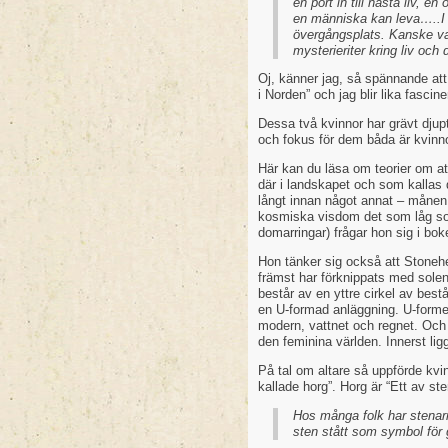
en port in till nästa liv, e
en människa kan leva…..I 
övergångsplats. Kanske v
mysterieriter kring liv och 
Oj, känner jag, så spännande att
i Norden” och jag blir lika fascin
Dessa två kvinnor har grävt djup
och fokus för dem båda är kvinn
Här kan du läsa om teorier om at
där i landskapet och som kalla
långt innan något annat – månen
kosmiska visdom det som låg som
domarringar) frågar hon sig i bok
Hon tänker sig också att Stoneh
främst har förknippats med sol
består av en yttre cirkel av bes
en U-formad anläggning. U-formen
modern, vattnet och regnet. Och 
den feminina världen. Innerst lig
På tal om altare så uppförde kvi
kallade horg”. Horg är “Ett av ste
Hos många folk har stenar
sten stått som symbol för