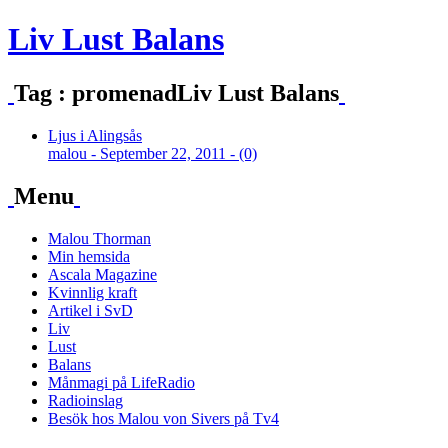
Liv Lust Balans
Tag : promenadLiv Lust Balans
Ljus i Alingsås
malou - September 22, 2011 - (0)
Menu
Malou Thorman
Min hemsida
Ascala Magazine
Kvinnlig kraft
Artikel i SvD
Liv
Lust
Balans
Månmagi på LifeRadio
Radioinslag
Besök hos Malou von Sivers på Tv4