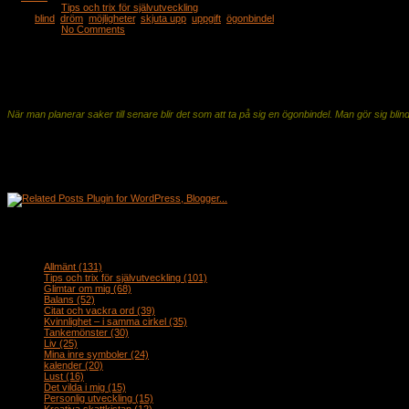
Categories:
Tips och trix för självutveckling
Tags:
blind
,
dröm
,
möjligheter
,
skjuta upp
,
uppgift
,
ögonbindel
Comments:
No Comments
Published on:
October 27, 2011
Har du funderat på hur din verklighet blir om du hela tiden tycker att du ska fila lit
ska jag minsann….
Så gjorde i alla fall jag under många år. Sköt upp saker och ting. Eller var nervös för att de
När man planerar saker till senare blir det som att ta på sig en ögonbindel. Man gör sig blin
Du kan bläddra förbi världens bästa jobb i tidningen, det där jobbet som i princip har ditt
Om du håller på med något speciellt som du hela tiden tycker att du ska göra bättre…LÅT BL
Om du drömmer om något, se vad du kan göra idag för att ta ett första steg framåt. Ha din 
page 1 of 1
Om du vill prenumerera på mina inlägg…
Om du tittar ovanför detta inlägg, i bottenkanten av bilden högst upp så ser du ett litet oran
Teman
Allmänt
(131)
Tips och trix för självutveckling
(101)
Glimtar om mig
(68)
Balans
(52)
Citat och vackra ord
(39)
Kvinnlighet – i samma cirkel
(35)
Tankemönster
(30)
Liv
(25)
Mina inre symboler
(24)
kalender
(20)
Lust
(16)
Det vilda i mig
(15)
Personlig utveckling
(15)