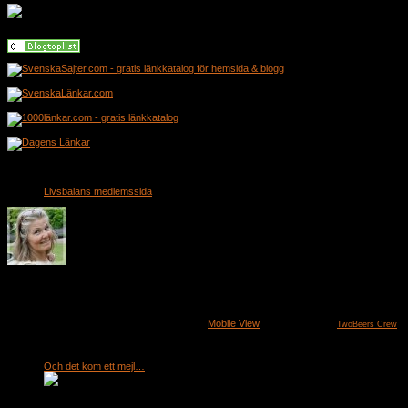
Livsbalans medlemssida
Malou Thorman, personalvetare, symbolterapeut.
För företag och privatpersoner som vill arbeta med sin kreativitet, intuition och personliga u
Bergsmeditationer.
© 2026
Liv Lust Balans
All rights reserved
-
Mobile View
Fastfood theme by
TwoBeers Crew
- 
Recent Posts
Och det kom ett mejl…
by malou
Jaha, kände jag när jag läste igenom det mejl jag fått. Ett mejl som var ifrågasätt