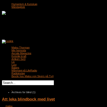
Humanism & Kunskap
Måndagbok
Malou Thorman
Min hemsida
Ascala Magazine
Kvinnlig kraft
Artikel i SvD
Liv
Lust
Balans
Månmagi på LifeRadio
Radioinslag
Besök hos Malou von Sivers på Tv4
Archives for blind (1)
Att leka blindbock med livet
by
malou