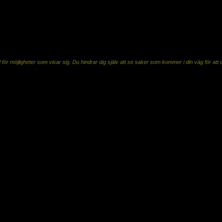
e mer på din idé eller på ditt uppdrag eller vad det nu kan vara? Eller om du går och tä
t jag gjorde inte skulle duga så jag lade ner så mycket tid på att göra saker bättre. Onödigt myc
d för möjligheter som visar sig. Du hindrar dig själv att se saker som kommer i din väg för at
 namn som rubrik. Du går förbi erbjudandet om utbildningen som passar dig som en handske och
I! Sätt en tidsram, be inte om ursäkt när du lämnar din tavla, dina hemstickade vantar eller
vision, din dröm vaken så att du inte blundar för de saker som kan dyka upp framför dig som 
ge rss tecken. Klickar du på den kan du sedan ställa in så att inläggen kommer till dig.