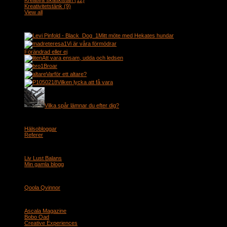
Kreativa skattkistan
(12)
Kreativitetstänk
(9)
View all
en del kommentarer
Mitt möte med Hekates hundar
Vi är våra förmödrar
Förändrad eller ej
Att vara ensam, udda och ledsen
Broar
Varför ett altare?
Vilken lycka att få vara
Vilka spår lämnar du efter dig?
Länkar
Hälsobloggar
Referer
Mina sidor
Liv Lust Balans
Min hemsida
Min gamla blogg
Blogg fylld med funderingar
Nätverk
Qoola Qvinnor
Samarbetar och stödjer
Ascala Magazine
Bobo Oad
Creative Experiences