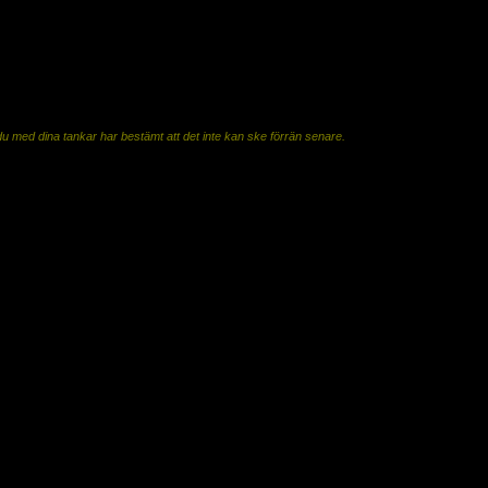
nker, någon gång när jag mår bättre, har mer pengar, eller när jag pensionär, då, då
ket tid.
t du med dina tankar har bestämt att det inte kan ske förrän senare.
 så fortsätter det när du har bestämt dig för att saker ska hända senare än nu.
 något annat. Lämna över och var glad och stolt över något som du har gjort.
främjar din dröm.