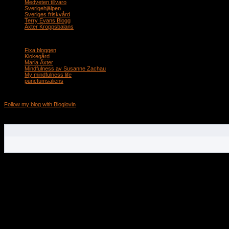
Medveten tillvaro
Sverigehjälpen
Sveriges friskvård
Terry Evans Blogg
Äxter Kroppsbalans
sidor jag följer
Fixa bloggen
Klokegård
Maria Äxter
Mindfulness av Susanne Zachau
My mindfulness life
punctumsaliens
Följ bloggen med Bloglovin
Follow my blog with Bloglovin
--------------------------------------------------------