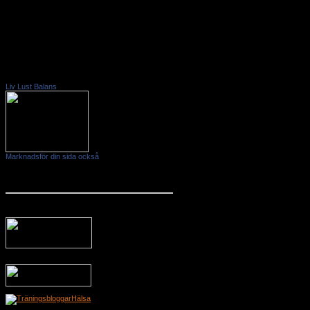
Min Facebook sida
Liv Lust Balans
Marknadsför din sida också
Blogglistor
Hälsa