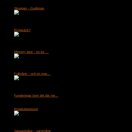
om skuggor och att inte bedöma varandra, för att[...]
Skuggan – Gudinnan
by malou
För länge sedan dök mitt intresse upp för Gudinnan. Vår patriarkaliska kyrka har int
identifiera mina andliga upplevelser som vare sig feminina eller maskulina[...]
Ryggsäck?
by malou
Tillhör du dem som låter dina drömmar om något att förhindra dig att njuta fullt ut a
i[...]
Memory lane – en tur …
by malou
Memory Lane …Idag började jag nynna på en låt som jag tror är en av alla de som
som en rund glimrande[...]
Fullmåne – och en mas…
by malou
Fullmåne – och en massa känslor Nu på onsdag är det fullmåne och den här gången 
känslor? Du känner vad du känner och din känsla[...]
Funderingar över det där me…
by malou
Det är lustigt det där med våra skuggor tycker jag. Ibland undrar jag om det inte är d
Kreativitetsboost
by malou
Idag kom den första veckans kreativitetsboost från Elena. Elena är symbolpedagog oc
menar även om du vill skriva är det[...]
Januarimåne – vargmåne
by malou