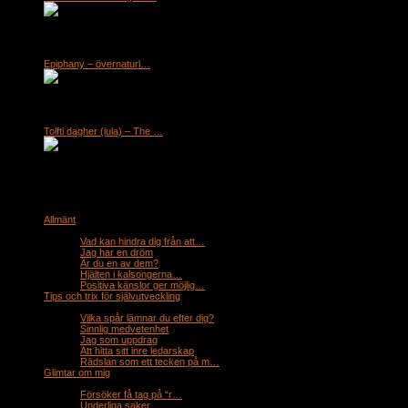
Januaris måne kallas bland annat varg måne. Namnet kommer ifrån ursprungsbefolkn
nästan blir isande blått när fullmånen skiner. Det är ont[...]
Epiphany – övernaturl…
by malou
Epiphany – 6 januari Den stora festen är nu här. I vissa länder är det fortfarande
plötslig uppenbarelse. Det är ett ord som beskriver en plötslig och slående insikt.[...
Tolfti dagher (iula) – The …
by malou
12 dagar av Jul Denna dag har tre namn på sin lista och utav dessa har jag valt Jul
häxor[...]
Categories
Allmänt
( 131)
Recent Posts
Vad kan hindra dig från att…
by malou
Jag har en dröm
by malou
Är du en av dem?
by malou
Hjälten i kalsongerna…
by malou
Positiva känslor ger möjlig…
by malou
Tips och trix för självutveckling
( 101)
Recent Posts
Vilka spår lämnar du efter dig?
by malou
Sinnlig medvetenhet
by malou
Jag som uppdrag
by malou
Att hitta sitt inre ledarskap
by malou
Rädslan som ett tecken på m…
by malou
Glimtar om mig
( 68)
Recent Posts
Försöker få tag på “r…
by malou
Underliga saker
by malou