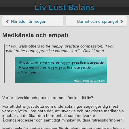
Liv Lust Balans
När tiden är mogen
Barnet och ursprunget
Medkänsla och empati
“If you want others to be happy, practice compassion. If you
want to be happy, practice compassion.”
- Dalai Lama
Varför utveckla och praktisera medkänsla i ditt liv?
För att det är just detta som undersökningar säger ger dig mest
varaktig lycka. Inte bara det, att utveckla och praktisera medkänsla
innebär att du ökar den hormonhalt som motverkar
åldringsprocesser och samtidigt minskar du dina “stresshormoner”.
Medkänsla för andra personer får du bland annat genom att faktiskt