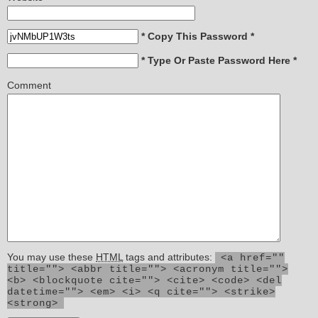
* Copy This Password *
* Type Or Paste Password Here *
Comment
You may use these
HTML
tags and attributes:
<a href=""
title=""> <abbr title=""> <acronym title="">
<b> <blockquote cite=""> <cite> <code> <del
datetime=""> <em> <i> <q cite=""> <strike>
<strong>