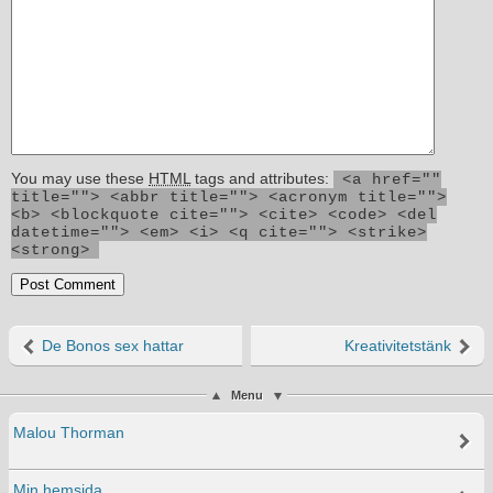
You may use these
HTML
tags and attributes:
<a href=""
title=""> <abbr title=""> <acronym title="">
<b> <blockquote cite=""> <cite> <code> <del
datetime=""> <em> <i> <q cite=""> <strike>
<strong>
De Bonos sex hattar
Kreativitetstänk
Menu
Malou Thorman
Min hemsida