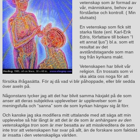
vetenskap som är formad av
vår, människans, behov av
förståelse och kontroll. ( Min
slutsats)
En vetenskap som fick sitt
starka fäste (enl. Karl-Erik
Edris, författare till boken “I
ett annat ljus”) bl.a. som ett
resultat av det
avståndstagande som man
tog från kyrkans makt.
Vetenskapen har blivit vår
religion. En trossats som vi
ska akta oss noga för att
försöka ifrågasätta. För aj då vad vi blir påhoppade, eller blir sedda
över axeln på.
Någonstans tycker jag att det har blivit samma häxjakt på de som
anser att deras subjektiva upplevelser är upplevelser som är
meningsfulla och “sanna” som de som kyrkan hängav sig åt förr.
Och kanske jag ska modifiera mitt uttalande med att säga att min
upplevelse så här långt är att det är de som är
anhängare av den
vetenskapliga tron
som är
mer
besatta av att misskreditera de som
inte tror att vetenskapen har svar på allt, än de forskare som faktiskt
är insatta i den vetenskapliga världen.