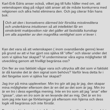
Karl-Erik Edris anser också, vilket jag till fullo håller med om, att
vetenskapen idag på något sätt anser att de måste konkurrera med
religionen och allra helst eliminera den. Och jag citerar från hans
bok:
Och att den i konsekvens därmed bör försöka misskreditera
och underkänna intuitionen så att intellektet får en
oinskränkt maktposition när det gäller att fastställa kunskap
om alla aspekter av den magnifika verklighet som vi lever i.
Kan det vara så att vetenskapen ( inom ovanstående genre) lever
på grund av att vi har gjort oss själva till “offer” och slavar under det
som vi själva har skapat? Vi underminerar våra egna möjligheter till
utveckling genom att frivilligt begränsa oss?
Om fler av oss faktiskt vågar vara och uttrycka allt det som vi faktiskt
är då kanske det är den signal som behövs? Varför leva detta liv i
det fängelse som vi själva har skapat?
Jag
tror
på mina upplevelser. Min tro gör att jag är jag, den skapar
mina möjligheter eftersom den är en del av det som är jag. Min
tro
är en tro i dess egentliga mening. Inte en tro som att jag “anar” eller
“gissar”, utan en
tro
som är en levande del av mig. Det är en tro
som jag inte kan ge förklaringar på eftersom min hjärna och dess
logik vill begränsa och inte förstår.