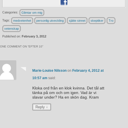
Categories:
Glimtar om mig
Tags:
medvetenhet
personlig utveckling
sjätte sinnet
skeptiker
Tro
vetenskap
Published on:
February 3, 2012
ONE COMMENT ON “
EFTER 10
”
Marie-Louise Nilsson
on
February 4, 2012 at
10:57 am
said:
Kloka ord från en klok kvinna. Det tål att
tänka på om och om igen. Vad är vi
slavar under? Ha en skön dag. Kram
↓
Reply