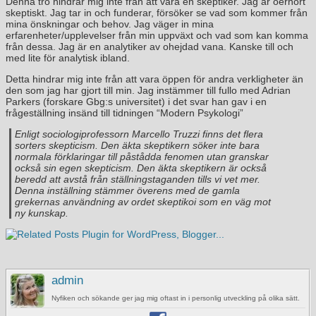
Denna tro hindrar mig inte från att vara en skeptiker. Jag är oerhört
skeptiskt. Jag tar in och funderar, försöker se vad som kommer från
mina önskningar och behov. Jag väger in mina
erfarenheter/upplevelser från min uppväxt och vad som kan komma
från dessa. Jag är en analytiker av ohejdad vana. Kanske till och
med lite för analytisk ibland.
Detta hindrar mig inte från att vara öppen för andra verkligheter än
den som jag har gjort till min. Jag instämmer till fullo med Adrian
Parkers (forskare Gbg:s universitet) i det svar han gav i en
frågeställning insänd till tidningen “Modern Psykologi”
Enligt sociologiprofessorn Marcello Truzzi finns det flera
sorters skepticism. Den
äkta skeptikern
söker inte bara
normala förklaringar till påstådda fenomen utan granskar
också sin egen skepticism. Den äkta skeptikern är också
beredd att avstå från ställningstaganden tills vi vet mer.
Denna inställning stämmer överens med de gamla
grekernas användning av ordet
skeptikoi
som en väg mot
ny kunskap.
admin
Nyfiken och sökande ger jag mig oftast in i personlig utveckling på olika sätt.