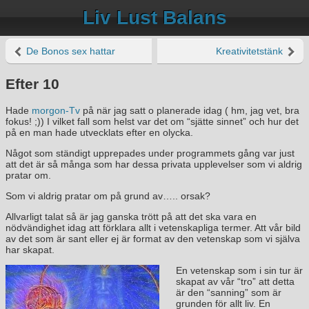
Liv Lust Balans
De Bonos sex hattar
Kreativitetstänk
Efter 10
Hade
morgon-Tv
på när jag satt o planerade idag ( hm, jag vet, bra
fokus! ;)) I vilket fall som helst var det om “sjätte sinnet” och hur det
på en man hade utvecklats efter en olycka.
Något som ständigt upprepades under programmets gång var just
att det är så många som har dessa privata upplevelser som vi aldrig
pratar om.
Som vi aldrig pratar om på grund av….. orsak?
Allvarligt talat så är jag ganska trött på att det ska vara en
nödvändighet idag att förklara allt i vetenskapliga termer. Att vår bild
av det som är sant eller ej är format av den vetenskap som vi själva
har skapat.
En vetenskap som i sin tur är
skapat av vår “tro” att detta
är den “sanning” som är
grunden för allt liv. En