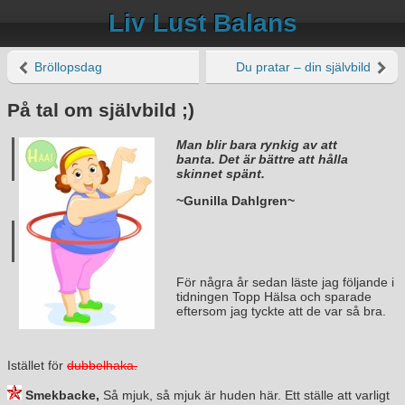
Liv Lust Balans
Bröllopsdag
Du pratar – din självbild
På tal om självbild ;)
Man blir bara rynkig av att
banta. Det är bättre att hålla
skinnet spänt.
~Gunilla Dahlgren~
För några år sedan läste jag följande i
tidningen Topp Hälsa och sparade
eftersom jag tyckte att de var så bra.
Istället för
dubbelhaka.
Smekbacke,
Så mjuk, så mjuk är huden här. Ett ställe att varligt