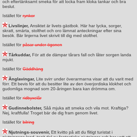
och eftertänksamt smeka för att locka fram kloka tankar och bra
beslut.
Istället för
rynkor
Livslinjer,
Ansiktet är livets gästbok. Här har lycka, sorger,
skratt, smärta, stolthet och oro lämnat anteckningar efter sina
besök. Bär linjerna livet skrivit till dig med stolthet.
Istället för
påsar under ögonen
Tårkuddar,
För att de dämpar tårars fall och låter sorgen landa
mjukt.
Istället för
Gäddhäng
Änglavingar,
Lite svirr under överarmarna visar att du varit med
förr. Ett bevis för att du besitter lite av den överjordiska klokhet och
gudomliga mognad som 20-åringen bara kan drömma om.
Istället för
ridbyxelår
Gudinnebolster,
Såå mjuka att smeka och vila mot. Kraftiga?
Nej, kraftfulla! Troget bär de dig fram genom livet.
Istället för
bilring
Njutnings-souvenir,
Ett kvitto på att du flitigt turistat i
njutningens land, tagit del av fantastiska njutningar och har vett att