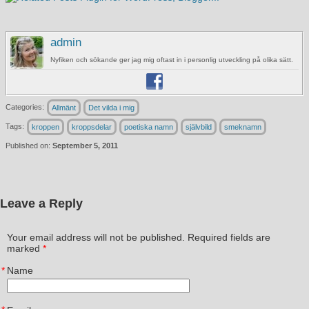
admin
Nyfiken och sökande ger jag mig oftast in i personlig utveckling på olika sätt.
Categories:
Allmänt
Det vilda i mig
Tags:
kroppen
kroppsdelar
poetiska namn
självbild
smeknamn
Published on:
September 5, 2011
Leave a Reply
Your email address will not be published. Required fields are
marked
*
*
Name