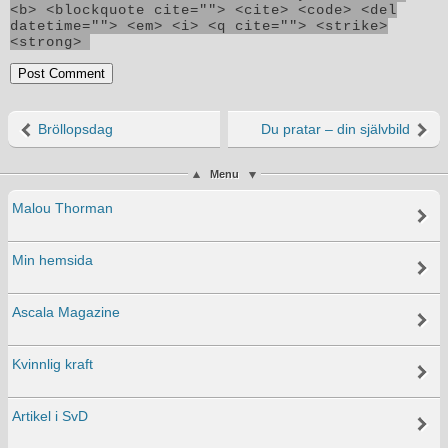
<b> <blockquote cite=""> <cite> <code> <del
datetime=""> <em> <i> <q cite=""> <strike>
<strong>
Bröllopsdag
Du pratar – din självbild
Menu
Malou Thorman
Min hemsida
Ascala Magazine
Kvinnlig kraft
Artikel i SvD