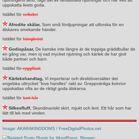
uppskatta livets goda.
Istället för
celluiter
Afrodite skålar,
Som små fördjupningar att utforska för en
älskares smekande händer.
Istället för
hängbröst
Godispåsar,
De kanske inte längre är de toppiga gräddbullar de
en gång var, men oj vad mycket njutning och kärlek de har givit
både partner och barn.
Istället för
ryggfläsk
Kärlekshandtag,
Vi importerar och direktöversätter det
engelska uttrycket “love handles” rakt av. Greppvänliga kvinnor
uppskattas ofta av de riktigt goda älskarna.
Istället för
tunt hår
Silkesfluff,
Skandinaviskt skirt, mjukt och lent. Ett hår som har
lätt till lek med vinden.
Image: AKARAKINGDOMS / FreeDigitalPhotos.net