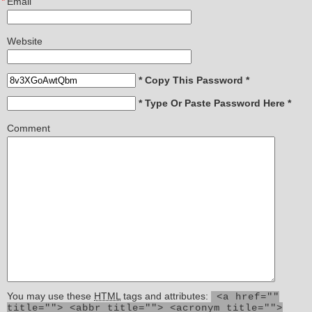
*
Email
Website
* Copy This Password *
* Type Or Paste Password Here *
Comment
You may use these
HTML
tags and attributes:
<a href=""
title=""> <abbr title=""> <acronym title="">