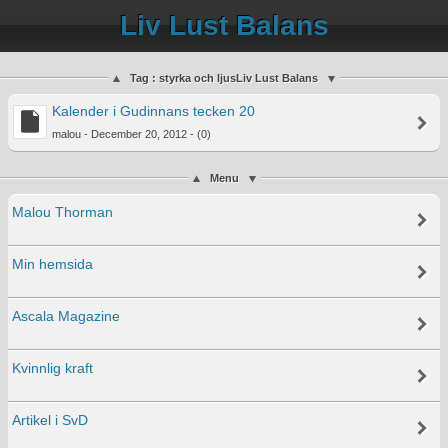
Liv Lust Balans
Tag : styrka och ljusLiv Lust Balans
Kalender i Gudinnans tecken 20
malou - December 20, 2012 - (0)
Menu
Malou Thorman
Min hemsida
Ascala Magazine
Kvinnlig kraft
Artikel i SvD